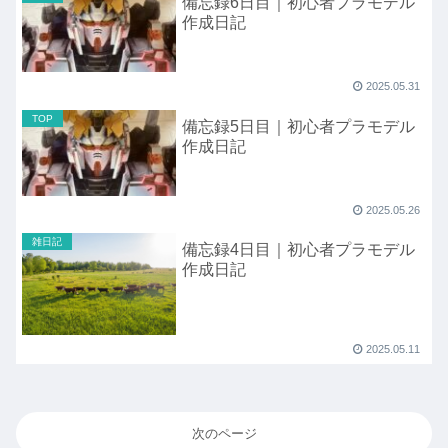
備忘録6日目｜初心者プラモデル
作成日記
2025.05.31
TOP
備忘録5日目｜初心者プラモデル
作成日記
2025.05.26
雑日記
備忘録4日目｜初心者プラモデル
作成日記
2025.05.11
次のページ