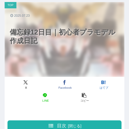
TOP
2025.07.23
備忘録12日目｜初心者プラモデル
作成日記
X
Facebook
はてブ
LINE
コピー
目次