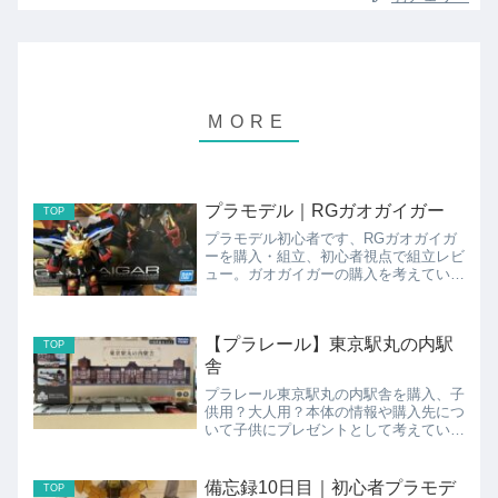
プラモデル｜RGガオガイガー
TOP
プラモデル初心者です、RGガオガイガ
ーを購入・組立、初心者視点で組立レビ
ュー。ガオガイガーの購入を考えている
方、小さいお子様がおられる方など参考
程度に読んでもらえると幸いです。
【プラレール】東京駅丸の内駅
TOP
舎
プラレール東京駅丸の内駅舎を購入、子
供用？大人用？本体の情報や購入先につ
いて子供にプレゼントとして考えている
方、良かった事、注意点などを書いてい
ます。参考程度に読んでもらえると幸い
です。
備忘録10日目｜初心者プラモデ
TOP